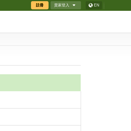
賣家登入
註冊
EN
廠商專區
廠商專區APP
ECShop 後台
採購商數位贈禮券