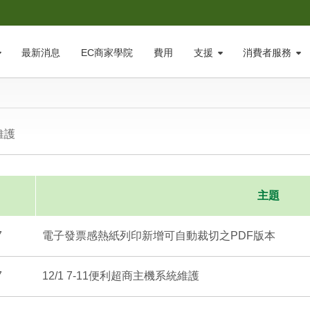
最新消息
EC商家學院
費用
支援
消費者服務
維護
主題
7
電子發票感熱紙列印新增可自動裁切之PDF版本
7
12/1 7-11便利超商主機系統維護