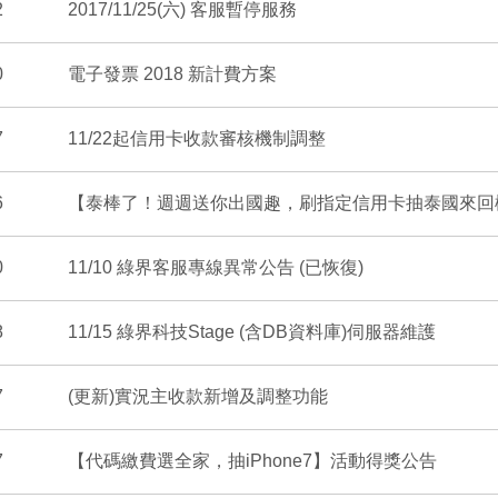
2
2017/11/25(六) 客服暫停服務
0
電子發票 2018 新計費方案
7
11/22起信用卡收款審核機制調整
6
【泰棒了！週週送你出國趣，刷指定信用卡抽泰國來回
0
11/10 綠界客服專線異常公告 (已恢復)
8
11/15 綠界科技Stage (含DB資料庫)伺服器維護
7
(更新)實況主收款新增及調整功能
7
【代碼繳費選全家，抽iPhone7】活動得獎公告