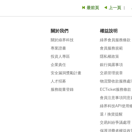
最前頁
上一頁
|
關於我們
權益說明
關於綠界科技
綠界會員服務條款
專業證書
會員服務規範
投資人專區
隱私權政策
企業責任
銀行揭露事項
安全漏洞獎勵計畫
交易管理規章
人才招募
物流暨收款服務處
服務能量登錄
ECTicket服務條款
會員注意事項同意
綠界科技API使用
退 / 換貨提醒
交易糾紛爭議處理
保護消費者權益政