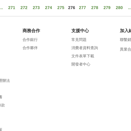
...
271
272
273
274
275
276
277
278
279
280
..
商務合作
支援中心
加入
合作銀行
常見問題
聯繫
合作夥伴
消費者資料查詢
異業
文件表單下載
開發者中心
理辦法
書
條款
策