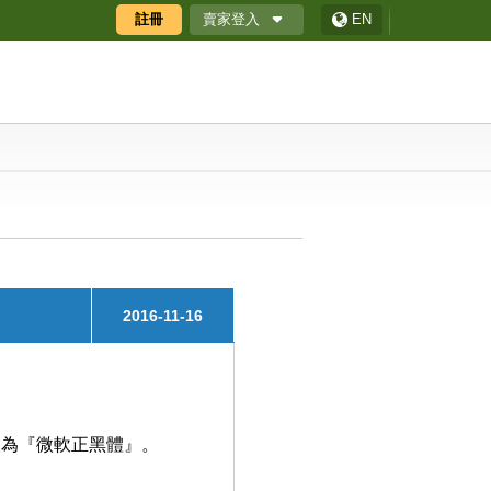
賣家登入
註冊
EN
廠商專區
廠商專區APP
ECShop 後台
採購商數位贈禮券
2016-11-16
字形改為『微軟正黑體』。