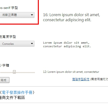
《
電子發票操作手冊
》
 廠商文件下載區