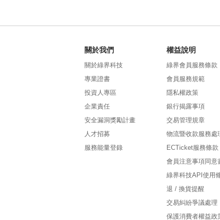
關於我們
權益說明
關於綠界科技
綠界會員服務條款
專業證書
會員服務規範
投資人專區
隱私權政策
企業責任
銀行揭露事項
安全漏洞獎勵計畫
交易管理規章
人才招募
物流暨收款服務處
服務能量登錄
ECTicket服務條款
會員注意事項同意
綠界科技API使用
退 / 換貨提醒
交易糾紛爭議處理
保護消費者權益政