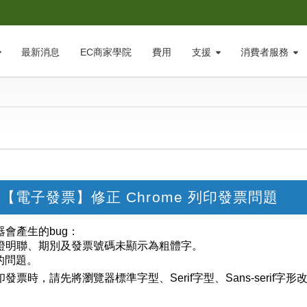
最新消息
EC商家學院
費用
支援
消費者服務
【電子發票】修正 Chrome 列印發票問題
覽器會產生的bug：
票證明聯、期別及發票號碼未顯示為粗體字。
描的問題。
列印發票時，請先將瀏覽器標準字型、Serif字型、Sans-serif