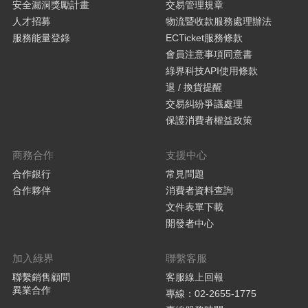
安全漏洞獎勵計畫
交易管理規章
人才招募
物流暨收款服務處理辦法
服務能量登錄
ECTicket服務條款
會員注意事項同意書
綠界科技API使用條款
退 / 換貨提醒
交易糾紛爭議處理
保護消費者權益政策
商務合作
支援中心
合作銀行
常見問題
合作夥伴
消費者資料查詢
文件表單下載
開發者中心
加入綠界
聯繫客服
聯繫銷售顧問
客服線上回報
異業合作
專線：02-2655-1775