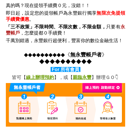
真的嗎
？現在
提領手續費０元，沒錯！！
即日起，設定您的提領帳戶為永豐銀行獨享
無限次免提領
手續費優惠
。
「三不政策」不限時間、不限次數，不限金額，
只要有
永
豐帳戶
，怎麼提都０手續費！
千萬別錯過，永豐銀行超便利，豐富你的數位金融生活！
◆◆
◆◆
◆◆
◆◆
◆◆
《
無永豐帳戶者
》
◆◆
◆◆
◆◆
◆◆
◆◆
For 所有會員
👇
皆可【
線上辦理預約
】，或【
親臨永豐
】
辦理ＧＯ