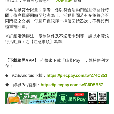
※ 以上，消費滿額優惠可至
永豐官網
查看
※本活動符合限量回饋者，係以符合活動門檻且依登錄時
間，依序擇優回饋至額滿為止。活動期間若有多筆符合不
同門檻之交易，每歸戶僅限擇一擇優回饋乙次，不得跨門
檻重複回饋。
※詳細活動辦法、限制條件及不適用卡別等，請以永豐銀
行活動頁面之【注意事項】為準。
【下載綠界APP】
🔗 快來下載「綠界Pay」，體驗便利支
付！
◆ iOS/Android下載：
https://p.ecpay.com.tw/274C351
◆ 綠界Pay官網：
https://p.ecpay.com.tw/C8D5B57