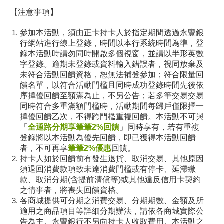
【注意事項】
參加本活動，須由正卡持卡人於指定期間透過永豐銀
行網站進行線上登錄，時間以本行系統時間為準，登
錄本活動時請勿同時開啟多個視窗，並請以半形英數
字登錄。逾期未登錄或資料輸入錯誤者，視同放棄及
未符合活動回饋資格，恕無法補登參加；符合限量回
饋名單，以符合活動門檻且同時成功登錄時間先後依
序擇優回饋至額滿為止，不另公告；若多筆交易交易
同時符合多重滿額門檻時，活動期間每歸戶僅限擇一
擇優回饋乙次，不得跨門檻重複回饋。本活動不可與
「
全通路分期享筆筆2%回饋
」同時享有，若有重複
登錄將以本活動為優先回饋，即已獲得本活動回饋
者，不可再享
筆筆2%優惠
回饋。
持卡人如於回饋前有發生退貨、取消交易、其他原因
須退回消費款項致未達消費門檻或有停卡、延滯繳
款、取消分期(含提前清償等)或其他違反信用卡契約
之情事者，將喪失回饋資格。
各商城提供可分期之消費交易、分期期數、金額及所
適用之商品項目等詳細分期辦法，請依各商城實際公
告為主。永豐銀行不另向持卡人收取費用。本活動之