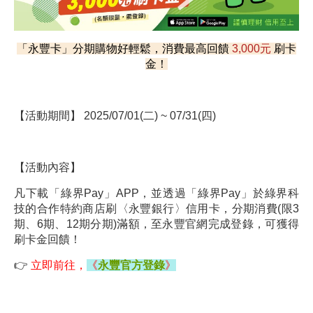
「永豐卡」分期購物好輕鬆，消費最高回饋
3,000元
刷卡
金！
【活動期間】
2025/07/01(二) ~ 07/31(四)
【活動內容】
凡下載「綠界Pay」APP，並透過「綠界Pay」於綠界科
技的合作特約商店刷〈永豐銀行〉信用卡，分期消費(限3
期、6期、12期分期)滿額，至永豐官網完成登錄，可獲得
刷卡金回饋！
👉
立即前往，
《
永豐官方登錄
》