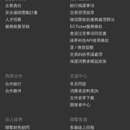
企業責任
銀行揭露事項
安全漏洞獎勵計畫
交易管理規章
人才招募
物流暨收款服務處理辦法
服務能量登錄
ECTicket服務條款
會員注意事項同意書
綠界科技API使用條款
退 / 換貨提醒
交易糾紛爭議處理
保護消費者權益政策
商務合作
支援中心
合作銀行
常見問題
合作夥伴
消費者資料查詢
文件表單下載
開發者中心
加入綠界
聯繫客服
聯繫銷售顧問
客服線上回報