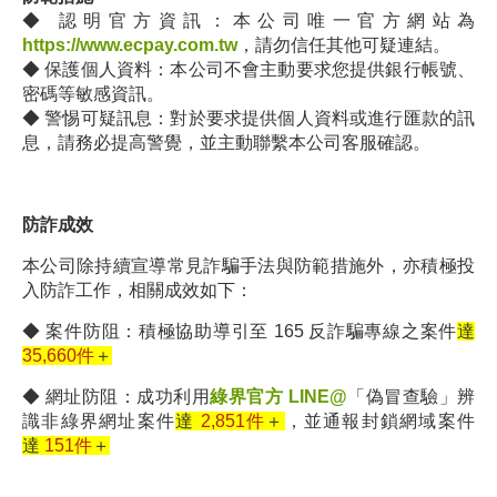
◆
認明官方資訊：本公司唯一官方網站為
https://www.ecpay.com.tw
，請勿信任其他可疑連結。
◆
保護個人資料：本公司不會主動要求您提供銀行帳號、
密碼等敏感資訊。
◆
警惕可疑訊息：對於要求提供個人資料或進行匯款的訊
息，請務必提高警覺，並主動聯繫本公司客服確認。
防詐成效
本公司除持續宣導常見詐騙手法與防範措施外，亦積極投
入防詐工作，相關成效如下：
◆ 案件防阻：積極協助導引至 165 反詐騙專線之案件
達
35,660件
＋
◆ 網址防阻：成功利用
綠界官方 LINE@
「偽冒查驗」辨
識非綠界網址案件
達
2,851件
＋
，並通報封鎖網域案件
達
151件
＋