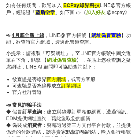
如有任何疑問，歡迎加入
ECPay
綠界科技
LINE@官方帳
👉
戶，經
認證「
藍盾
徽章
」如下圖
《
加入好友
@ecpay
》
📢
4月底全
新上線
，LINE@ 官方帳號【
網址偽冒查驗
】功
能，
欲查證官方網域，透過此管道查詢。
小提示：
請複製「可疑網址」，至LINE官方帳號中圖文選
單右下角，點擊 【
網址偽冒查驗
】，在貼上您欲查詢之疑
慮網址，LINE AI 顧問即可協助查詢以下：
欲查證是否綠界
官方網域
，或官方客服
可查驗是否為綠界成立
訂單網址
官方社群管道
📣 常見詐騙手法
◆
假冒
訂單查詢
：建立與綠界訂單
相似網頁，透過簡訊、
EDM提供網址查詢
，藉此盜取您的個資
◆ 偽裝成
消費者
：聲稱透過第三方支付平台付款，並提供
偽造的付款連結，誘導賣家點擊詐騙網站，輸入銀行帳號