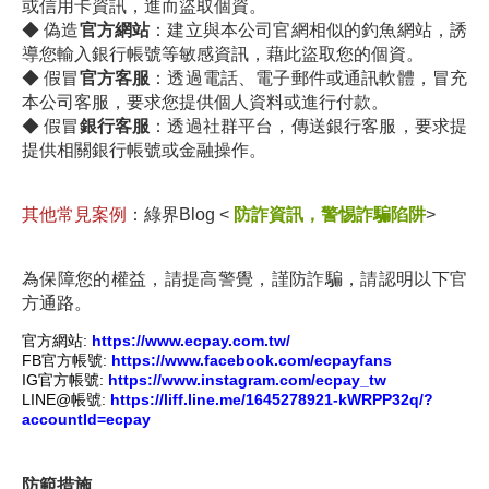
或信用卡資訊，進而盜取個資。
◆ 偽
造
官方網站
：建立與本公司官網相似的釣魚網站，誘
導您輸入銀行帳號等敏感資訊，藉此盜取您的個資。
◆
假冒
官方客服
：透過電話、電子郵件或通訊軟體，冒充
本公司客服，要求您提供個人資料或進行付款。
◆
假冒
銀行客服
：透過社群平台，傳送銀行客服，要求提
提供相關銀行帳號或金融操作。
其他常見案例
：綠界Blog <
防詐資訊，警惕詐騙陷阱
>
為保障您的權益，請提高警覺，謹防詐騙，請認明以下官
方通路。
官方網站:
https://www.ecpay.com.tw/
FB官方帳號:
https://www.facebook.com/ecpay
fans
IG官方帳號:
https://www.instagram.com/ecpay_tw
LINE@帳號:
https://liff.line.me/1645278921-kWRPP32q/?
accountId=ecpay
防範措施