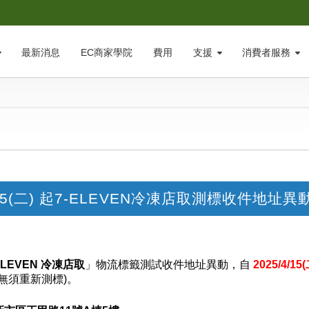
最新消息
EC商家學院
費用
支援
消費者服務
/15(二) 起7-ELEVEN冷凍店取測標收件地址異
ELEVEN 冷凍店取
」物流標籤測試收件地址異動，自
2025/4/15
無須重新測標)。