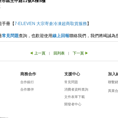
市新市區王甲路11號A棟5樓
收
範手冊【
7-ELEVEN 大宗寄倉冷凍超商取貨服務
】
過
常見問題
查詢，也歡迎使用
線上回報
聯絡我們
，我們將竭誠為
上一頁
回列表
下一頁
|
|
商務合作
支援中心
加入
合作銀行
常見問題
聯繫
合作夥伴
消費者資料查詢
異業
文件表單下載
開發者中心