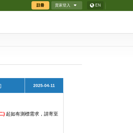
賣家登入
註冊
EN
廠商專區
廠商專區APP
ECShop 後台
採購商數位贈禮券
動
2025-04-11
(二)
起如有測標需求，請寄至