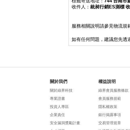
標籤寄送地址：
744 台南
收件人：
統昶行銷ES測標 
服務相關說明請參見物流規
如有任何問題，建議您先透
關於我們
權益說明
關於綠界科技
綠界會員服務條款
專業證書
會員服務規範
投資人專區
隱私權政策
企業責任
銀行揭露事項
安全漏洞獎勵計畫
交易管理規章