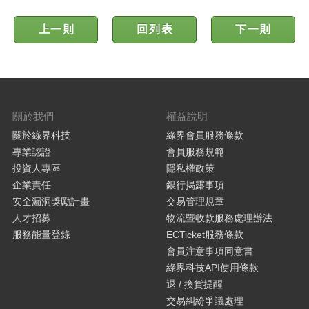
上一則
回列表
下一則
關於我們
權益說明
關於綠界科技
綠界會員服務條款
專業認證
會員服務規範
投資人專區
隱私權政策
企業責任
銀行揭露事項
安全漏洞獎勵計畫
交易管理規章
人才招募
物流暨收款服務處理辦法
服務能量登錄
ECTicket服務條款
會員注意事項同意書
綠界科技API使用條款
退 / 換貨提醒
交易糾紛爭議處理