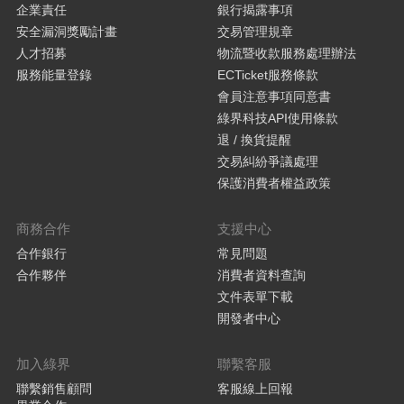
企業責任
銀行揭露事項
安全漏洞獎勵計畫
交易管理規章
人才招募
物流暨收款服務處理辦法
服務能量登錄
ECTicket服務條款
會員注意事項同意書
綠界科技API使用條款
退 / 換貨提醒
交易糾紛爭議處理
保護消費者權益政策
商務合作
支援中心
合作銀行
常見問題
合作夥伴
消費者資料查詢
文件表單下載
開發者中心
加入綠界
聯繫客服
聯繫銷售顧問
客服線上回報