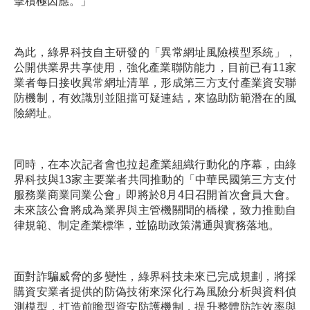
擊積極因應。」
為此，綠界科技自主研發的「異常網址風險模型系統」，
公開供業界共享使用，強化產業聯防能力，目前已有11家
業者每日接收異常網址清單，形成第三方支付產業資安聯
防機制，有效識別並阻擋可疑連結，來協助防範潛在的風
險網址。
同時，在本次記者會也拉起產業組織行動化的序幕，由綠
界科技與13家主要業者共同推動的「中華民國第三方支付
服務業商業同業公會」即將於8月4日召開首次會員大會。
未來該公會將成為業界與主管機關間的橋樑，致力推動自
律規範、制定產業標準，並協助政策溝通與實務落地。
面對詐騙威脅的多變性，綠界科技未來已完成規劃，將採
購資安業者提供的防偽技術來深化行為風險分析與資料偵
測模型，打造前瞻型資安防護機制，提升整體防詐效率與