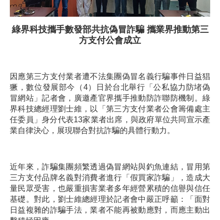
綠界科技攜手數發部共抗偽冒詐騙 攜業界推動第三
方支付公會成立
因應第三方支付業者遭不法集團偽冒名義行騙事件日益猖
獗，數位發展部今（4）日於台北舉行「公私協力防堵偽
冒網站」記者會，廣邀產官界攜手推動防詐聯防機制。綠
界科技總經理劉士維，以「第三方支付業者公會籌備處主
任委員」身分代表13家業者出席，與政府單位共同宣示產
業自律決心，展現聯合對抗詐騙的具體行動力。
近年來，詐騙集團頻繁透過偽冒網站與釣魚連結，冒用第
三方支付品牌名義對消費者進行「假買家詐騙」，造成大
量民眾受害，也嚴重損害業者多年經營累積的信譽與信任
基礎。對此，劉士維總經理於記者會中嚴正呼籲：「面對
日益複雜的詐騙手法，業者不能再被動應對，而應主動出