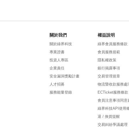
關於我們
權益說明
關於綠界科技
綠界會員服務條款
專業證書
會員服務規範
投資人專區
隱私權政策
企業責任
銀行揭露事項
安全漏洞獎勵計畫
交易管理規章
人才招募
物流暨收款服務處
服務能量登錄
ECTicket服務條款
會員注意事項同意
綠界科技API使用
退 / 換貨提醒
交易糾紛爭議處理