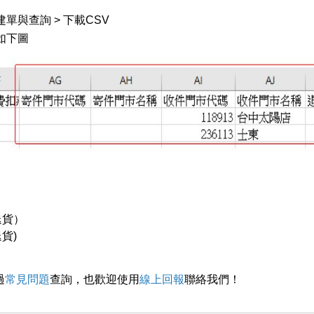
建單與查詢 > 下載CSV
如下圖
退貨）
退貨)
過
常見問題
查詢，也歡迎使用
線上回報
聯絡我們！