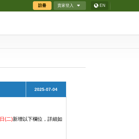
賣家登入
註冊
EN
廠商專區
廠商專區APP
ECShop 後台
採購商數位贈禮券
2025-07-04
日(二)
新增以下欄位
，詳細如