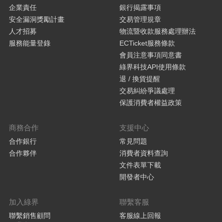
企業責任
銀行揭露事項
安全漏洞獎勵計畫
交易管理規章
人才招募
物流暨收款服務處理辦法
服務能量登錄
ECTicket服務條款
會員注意事項同意書
綠界科技API使用條款
退 / 換貨提醒
交易糾紛爭議處理
保護消費者權益政策
商務合作
支援中心
合作銀行
常見問題
合作夥伴
消費者資料查詢
文件表單下載
開發者中心
加入綠界
聯繫客服
聯繫銷售顧問
客服線上回報