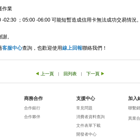
護作業
02:30 ；
05:00 -06:00 可能短暫造成信用卡無法成功交易情況
謝謝。
過
客服中心
查詢，也歡迎使用
線上回報
聯絡我們！
上一頁
回列表
下一頁
|
|
商務合作
支援中心
加入
合作銀行
常見問題
聯繫
合作夥伴
消費者資料查詢
異業
文件表單下載
開發者中心