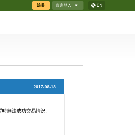
賣家登入
註冊
EN
廠商專區
廠商專區APP
ECShop 後台
採購商數位贈禮券
2017-08-18
暫時無法成功交易情況。