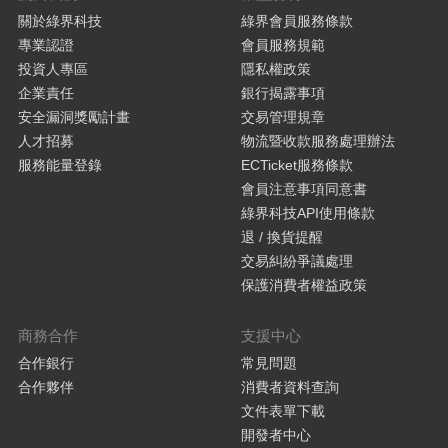
關於綠界科技
綠界會員服務條款
專業認證
會員服務規範
投資人專區
隱私權政策
企業責任
銀行揭露事項
安全漏洞獎勵計畫
交易管理規章
人才招募
物流暨收款服務處理辦法
服務能量登錄
ECTicket服務條款
會員注意事項同意書
綠界科技API使用條款
退 / 換貨提醒
交易糾紛爭議處理
保護消費者權益政策
商務合作
支援中心
合作銀行
常見問題
合作夥伴
消費者資料查詢
文件表單下載
開發者中心