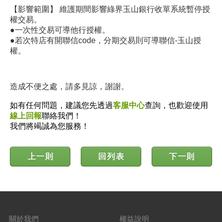
【影響範圍】 維護期間影響綠界玉山銀行
收單系統暫停授
權交易。
●一次性交易可導他行授權。
●若次特店有開聯信code，分期交易則可導聯信-玉山授
權。
造成不便之處，請多見諒，謝謝。
如有任何問題，建議您先透過
客服中心
查詢，也歡迎使用
線上回報
聯絡我們！
我們將竭誠為您服務！
上一則
回列表
下一則
關於我們
權益說明