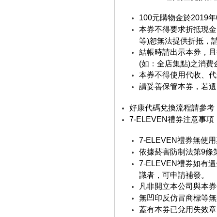
100元購物金於201
本券不得要求折抵現金
等)恕無法提供折抵，請
結帳時請出示本券，且
(如：全店集點)之消費
本券不得使用代收、代售
請妥善保管本券，若遺
好康代碼兌換流程請參考
7-ELEVEN禮券注意事項
7-ELEVEN禮券無
依據菸害防制法第9條
7-ELEVEN禮券
識者，可申請補發。
凡非開立本公司與本券
無凹印反仿冒商標等無
蓋有本券已兌用失效章