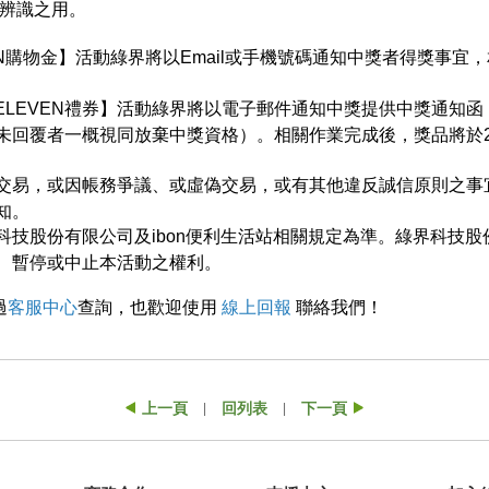
辨識之用。
EVEN購物金】活動綠界將以Email或手機號碼通知中獎者得獎事
元7-ELEVEN禮券】活動綠界將以電子郵件通知中獎提供中獎通知
回覆者一概視同放棄中獎資格）。相關作業完成後，獎品將於2019
交易，或因帳務爭議、或虛偽交易，或有其他違反誠信原則之事
知。
科技股份有限公司及ibon便利生活站相關規定為準。綠界科技
、暫停或中止本活動之權利。
過
客服中心
查詢，也歡迎使用
線上回報
聯絡我們！
上一頁
回列表
下一頁
|
|