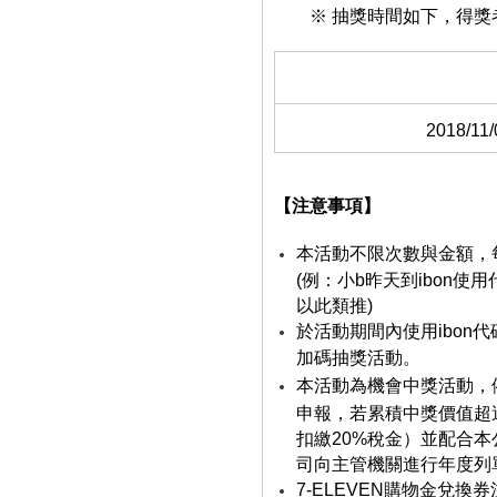
※ 抽獎時間如下，得獎
2018/11/
【注意事項】
本活動不限次數與金額，
(例：小b昨天到ibon使
以此類推)
於活動期間內使用ibon
加碼抽獎活動。
本活動為機會中獎活動，
申報，若累積中獎價值超過
扣繳20%稅金）並配合
司向主管機關進行年度列
7-ELEVEN購物金兌換