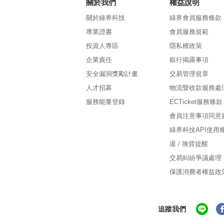
關於我們
權益說明
關於綠界科技
綠界會員服務條款
專業證書
會員服務規範
投資人專區
隱私權政策
企業責任
銀行揭露事項
安全漏洞獎勵計畫
交易管理規章
人才招募
物流暨收款服務處
服務能量登錄
ECTicket服務條款
會員注意事項同意
綠界科技API使用
退 / 換貨提醒
交易糾紛爭議處理
保護消費者權益政
追蹤我們