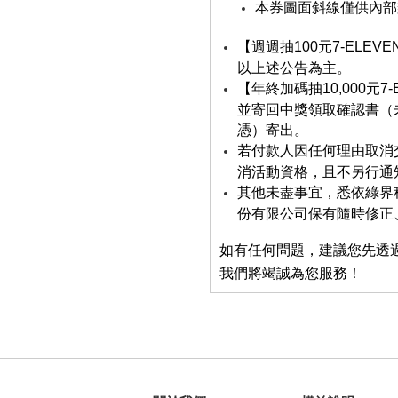
本券圖面斜線僅供內部
【週週抽100元7-EL
以上述公告為主。
【年終加碼抽10,000
並寄回中獎領取確認書（未
憑）寄出。
若付款人因任何理由取消
消活動資格，且不另行通
其他未盡事宜，悉依綠界
份有限公司保有隨時修正
如有任何問題，建議您先透
我們將竭誠為您服務！