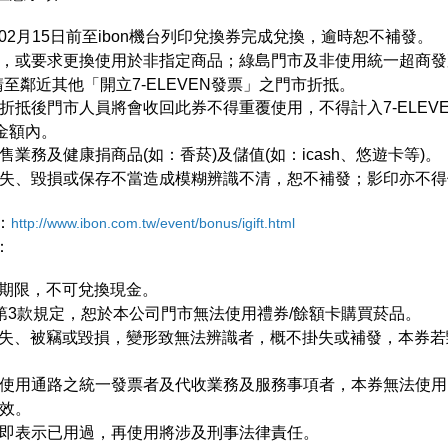
9年02月15日前至ibon機台列印兌換券完成兌換，逾時恕不補發。
，或要求更換使用於非指定商品；綠島門市及非使用統一超商發票
至鄰近其他「開立7-ELEVEN發票」之門市折抵。
折抵後門市人員將會收回此券不得重覆使用，不得計入7-ELEV
金額內。
業務及健康捐商品(如：香菸)及儲值(如：icash、悠遊卡等)。
失、毀損或保存不當造成模糊辨識不清，恕不補發；影印亦不得
：
http://www.ibon.com.tw/event/bonus/igift.html
：
使用期限，不可兌換現金。
第3款規定，恕於本公司門市無法使用禮券/餘額卡購買菸品。
如有遺失、被竊或毀損，變形致無法辨識者，概不掛失或補發，本券
使用通路之統一發票者及代收業務及服務事項者，本券無法使用
效。
即表示已用過，再使用將涉及刑事法律責任。