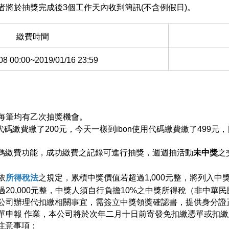
者將於抽獎完成後3個工作天內收到簡訊(不含例假日)。
繳費時間
08 00:00~2019/01/16 23:59
每筆均有乙次抽獎機會
。
用代碼繳費繳了200元，今天一樣到ibon使用代碼繳費繳了499
代碼繳費功能，成功繳費之記錄可進行抽獎，週週抽活動
未中獎
之
依
所得稅法
之規定，累積中獎價值若超過1,000元整，將列入中
20,000元整，中獎人須自行負擔10%之中獎所得稅（非中華
本公司辦理代扣繳相關事宜，需簽立中獎領獎確認書，提供身分證
單申報 作業，本公司將於次年二月十日前寄發免扣繳憑單或扣
券注意事項：