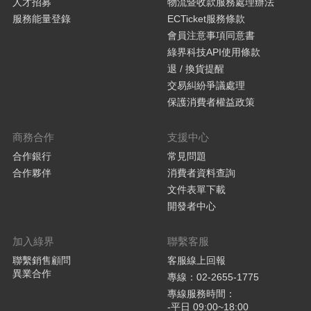
人才招募
物流暨收款服務處理辦法
服務能量登錄
ECTicket服務條款
會員注意事項同意書
綠界科技API使用條款
退 / 換貨提醒
交易糾紛爭議處理
保護消費者權益政策
商務合作
支援中心
合作銀行
常見問題
合作夥伴
消費者資料查詢
文件表單下載
開發者中心
加入綠界
聯繫客服
聯繫銷售顧問
客服線上回報
異業合作
專線：02-2655-1775
專線服務時間：
-平日 09:00~18:00