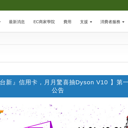
最新消息
EC商家學院
費用
支援
消費者服務
台新』信用卡，月月驚喜抽Dyson V10 】第
公告