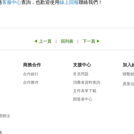
過
客服中心
查詢，也歡迎使用
線上回報
聯絡我們！
上一頁
回列表
下一頁
|
|
商務合作
支援中心
加入
合作銀行
常見問題
聯繫
合作夥伴
消費者資料查詢
異業
文件表單下載
開發者中心
理辦法
書