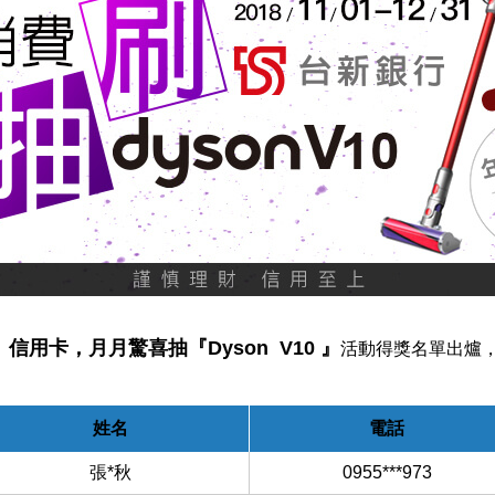
』信用卡，月
月驚喜抽
『
Dyson V10
』
活
動得獎名單出爐，
姓名
電話
張*秋
0955***973