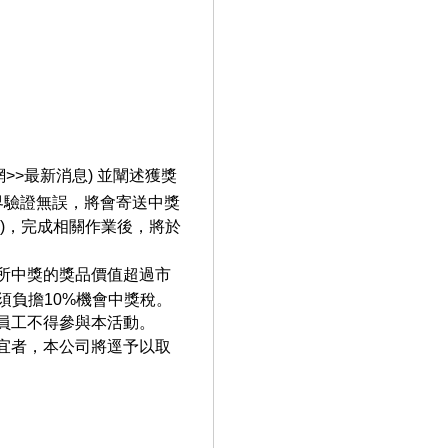
>>最新消息) 並闡述獲獎
界驗證無誤，將會寄送中獎
)，完成相關作業後，將於
所中獎的獎品價值超過市
，須負擔10%機會中獎稅。
員工不得參與本活動。
宜者，本公司將逕予以取