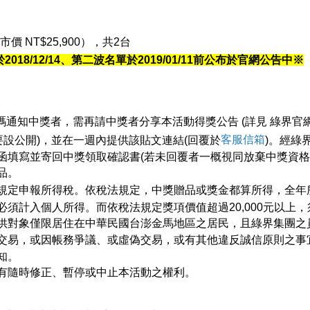
市價 NT$25,900），共2台
18/12/14、第二波名單於2019/01/11前公布於官網公告中※
號碼通知中獎者，需再請中獎者分享本活動得獎公告 (詳見 綠界官網
客服信箱
要設公開)，並在一週內提供該貼文連結(回覆於
)。經綠
函填寫並寄回中獎領取確認書(若未回覆者一概視同放棄中獎資格
獎品。
規定申報所得稅。依稅法規定，中獎贈品或獎金都算所得，全年
稅時必須計入個人所得。而依稅法規定獎項價值超過20,000元以上
供對象僅限居住在中華民國台澎金馬地區之居民，且綠界集團之
交易，或因帳務爭議、或虛偽交易，或有其他違反誠信原則之事
知。
有隨時修正、暫停或中止本活動之權利。