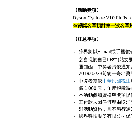
【活動獎項】
Dyson Cyclone V10 Fluffy
（
※得獎名單預計第一波名單於20
【注意事項】
綠界將以E-mail或手機
之喜悅於自己FB中(貼文
通知函，中獎者請依通知
2019/02/28前統一寄出
中獎者需依
中華民國稅法
價 1,000 元，年度報
本活動參加資格與獎項提
若付款人因任何理由取消
消活動資格，且不另行通
綠界科技股份有限公司保