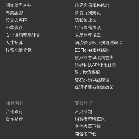
關於綠界科技
綠界會員服務條款
專業認證
會員服務規範
投資人專區
隱私權政策
企業責任
銀行揭露事項
安全漏洞獎勵計畫
交易管理規章
人才招募
物流暨收款服務處理辦法
服務能量登錄
ECTicket服務條款
會員注意事項同意書
綠界科技API使用條款
退 / 換貨提醒
交易糾紛爭議處理
保護消費者權益政策
商務合作
支援中心
合作銀行
常見問題
合作夥伴
消費者資料查詢
文件表單下載
開發者中心