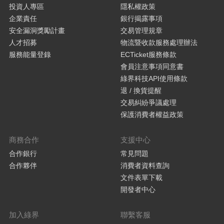
投資人專區
隱私權政策
企業責任
銀行揭露事項
安全漏洞獎勵計畫
交易管理規章
人才招募
物流暨收款服務處理辦法
服務能量登錄
ECTicket服務條款
會員注意事項同意書
綠界科技API使用條款
退 / 換貨提醒
交易糾紛爭議處理
保護消費者權益政策
商務合作
支援中心
合作銀行
常見問題
合作夥伴
消費者資料查詢
文件表單下載
開發者中心
加入綠界
聯繫客服