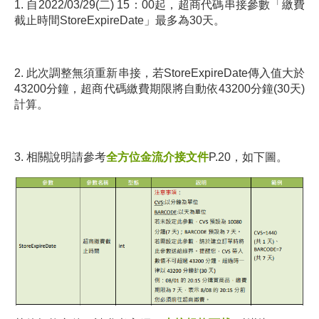
1. 自2022/03/29(二) 15：00起，超商代碼串接參數「繳費
截止時間StoreExpireDate」最多為30天。
2. 此次調整無須重新串接，若StoreExpireDate傳入值大於
43200分鐘，超商代碼繳費期限將自動依43200分鐘(30天)
計算。
3. 相關說明請參考
全方位金流介接文件
P.20，如下圖。