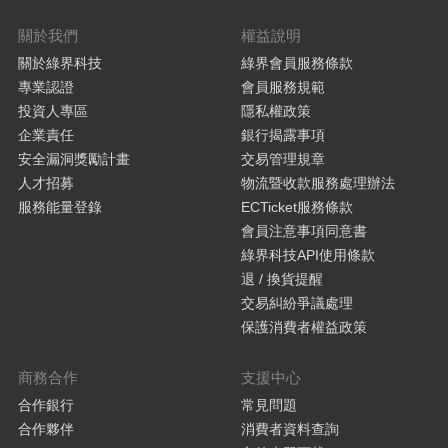
關於我們
權益說明
關於綠界科技
綠界會員服務條款
專業認證
會員服務規範
投資人專區
隱私權政策
企業責任
銀行揭露事項
安全漏洞獎勵計畫
交易管理規章
人才招募
物流暨收款服務處理辦法
服務能量登錄
ECTicket服務條款
會員注意事項同意書
綠界科技API使用條款
退 / 換貨提醒
交易糾紛爭議處理
保護消費者權益政策
商務合作
支援中心
合作銀行
常見問題
合作夥伴
消費者資料查詢