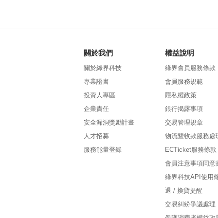
關於我們
權益說明
關於綠界科技
綠界會員服務條款
專業證書
會員服務規範
投資人專區
隱私權政策
企業責任
銀行揭露事項
安全漏洞獎勵計畫
交易管理規章
人才招募
物流暨收款服務處
服務能量登錄
ECTicket服務條款
會員注意事項同意
綠界科技API使用
退 / 換貨提醒
交易糾紛爭議處理
保護消費者權益政