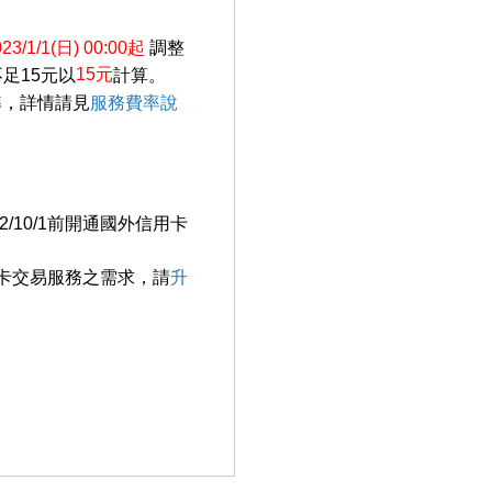
23/1/1(日) 00:00起
調整
15元
足15元以
計算。
準，詳情請見
服務費率說
/10/1前開通國外信用卡
卡交易服務之需求，請
升