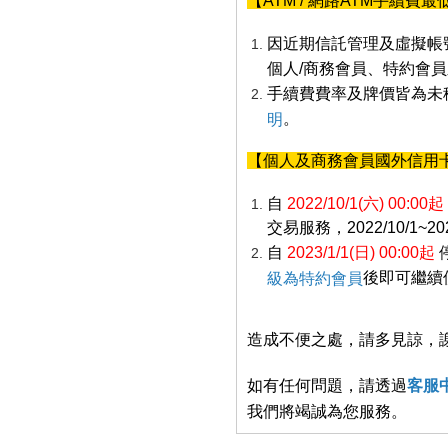
【ATM / 網路ATM手續費
因近期信託管理及虛擬帳
個人/商務會員、特約會員
手續費費率及牌價皆為未
。
明
【個人及商務會員國外信用
自
2022/10/1(六) 00:00起
交易服務，2022/10/1~
自
2023/1/1(日) 00:00起
後即可繼續
級為特約會員
造成不便之處，請多見諒，
如有任何問題，請透過
客服
我們將竭誠為您服務。