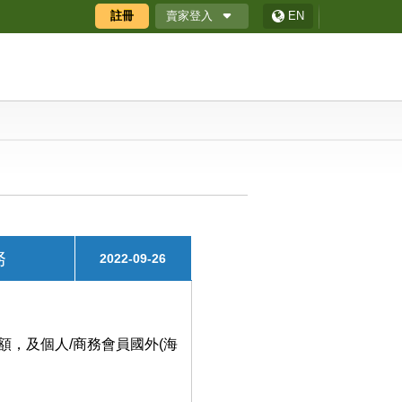
賣家登入
註冊
EN
廠商專區
廠商專區APP
ECShop 後台
採購商數位贈禮券
務
2022-09-26
額，及個人/商務會員國外(海