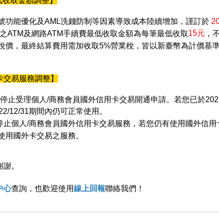
最低收取金額調整】
號功能優化及AML洗錢防制等因素導致成本陸續增加，謹訂於
20
15元
之ATM及網路ATM手續費最低收取金額為每筆最低收取
，不
稅價，最終結算費用需加收取5%營業稅，皆以新臺幣為計價基
卡交易服務調整】
停止受理個人/商務會員國外信用卡交易開通申請。若您已於2022
2022/12/31期間內仍可正常使用。
停止個人/商務會員國外信用卡交易服務，若您仍有使用國外信用
使用國外卡交易之服務。
謝謝。
中心
查詢，也歡迎使用
線上回報
聯絡我們！