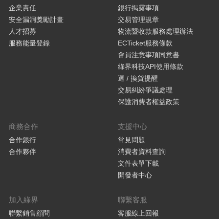
企業責任
銀行揭露事項
安全漏洞獎勵計畫
交易管理規章
人才招募
物流暨收款服務處理辦法
服務能量登錄
ECTicket服務條款
會員注意事項同意書
綠界科技API使用條款
退 / 換貨提醒
交易糾紛爭議處理
保護消費者權益政策
商務合作
支援中心
合作銀行
常見問題
合作夥伴
消費者資料查詢
文件表單下載
開發者中心
加入綠界
聯繫客服
聯繫銷售顧問
客服線上回報