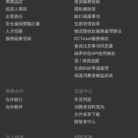
專業認證
會員服務規範
投資人專區
隱私權政策
企業責任
銀行揭露事項
安全漏洞獎勵計畫
交易管理規章
人才招募
物流暨收款服務處理辦法
服務能量登錄
ECTicket服務條款
會員注意事項同意書
綠界科技API使用條款
退 / 換貨提醒
交易糾紛爭議處理
保護消費者權益政策
商務合作
支援中心
合作銀行
常見問題
合作夥伴
消費者資料查詢
文件表單下載
開發者中心
加入綠界
聯繫客服