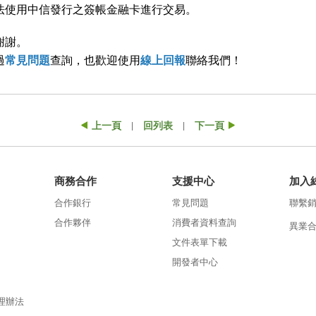
法使用中信發行之簽帳金融卡進行交易。
謝謝。
過
常見問題
查詢，也歡迎使用
線上回報
聯絡我們！
上一頁
回列表
下一頁
|
|
商務合作
支援中心
加入
合作銀行
常見問題
聯繫
合作夥伴
消費者資料查詢
異業
文件表單下載
開發者中心
理辦法