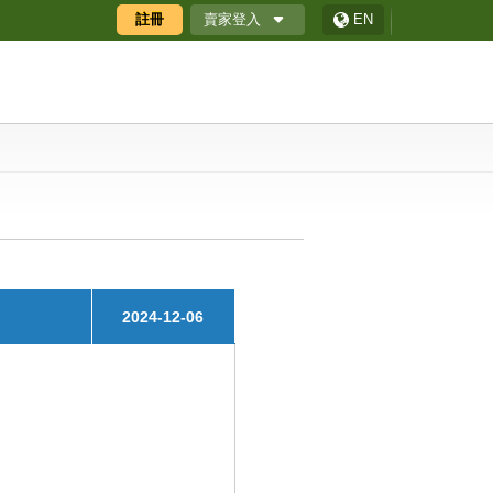
賣家登入
註冊
EN
廠商專區
廠商專區APP
ECShop 後台
採購商數位贈禮券
2024-12-06