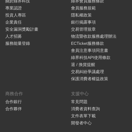
關於綠界科技
綠界會員服務條款
專業認證
會員服務規範
投資人專區
隱私權政策
企業責任
銀行揭露事項
安全漏洞獎勵計畫
交易管理規章
人才招募
物流暨收款服務處理辦法
服務能量登錄
ECTicket服務條款
會員注意事項同意書
綠界科技API使用條款
退 / 換貨提醒
交易糾紛爭議處理
保護消費者權益政策
商務合作
支援中心
合作銀行
常見問題
合作夥伴
消費者資料查詢
文件表單下載
開發者中心