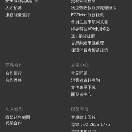
安全漏洞獎勵計畫
交易管理規章
人才招募
物流暨收款服務處理辦法
服務能量登錄
ECTicket服務條款
會員注意事項同意書
綠界科技API使用條款
退 / 換貨提醒
交易糾紛爭議處理
保護消費者權益政策
商務合作
支援中心
合作銀行
常見問題
合作夥伴
消費者資料查詢
文件表單下載
開發者中心
加入綠界
聯繫客服
聯繫銷售顧問
客服線上回報
異業合作
專線：02-2655-1775
專線服務時間：