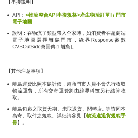
【
串接說明
】
API：
<物流整合API串接規格>產生物流訂單
Ⅰ /
門市
電子地圖
說明：
在物流子類型帶入全家時，如消費者在超商端
電子地圖選擇離島門市，綠界Response參數
CVSOutSide會回傳[1:離島]。
【其他
注意事項
】
離島運費比照本島計價，超商門市人員不會先行收取
物流運費，所有交寄運費將由綠界科技另行結算收
取。
離島包裹之取貨天期、未取退貨、關轉店...等皆同本
島寄、取件之規範。詳細請參見【
物流進退貨規範手
冊
】。