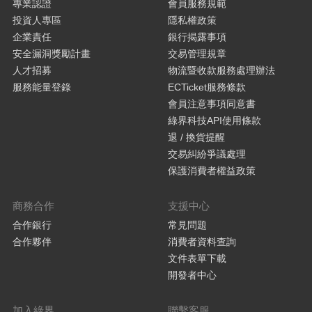
專業認證
會員服務規範
投資人專區
隱私權政策
企業責任
銀行揭露事項
安全漏洞獎勵計畫
交易管理規章
人才招募
物流暨收款服務處理辦法
服務能量登錄
ECTicket服務條款
會員注意事項同意書
綠界科技API使用條款
退 / 換貨提醒
交易糾紛爭議處理
保護消費者權益政策
商務合作
支援中心
合作銀行
常見問題
合作夥伴
消費者資料查詢
文件表單下載
開發者中心
加入綠界
聯繫客服