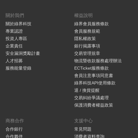
關於我們
權益說明
關於綠界科技
綠界會員服務條款
專業認證
會員服務規範
投資人專區
隱私權政策
企業責任
銀行揭露事項
安全漏洞獎勵計畫
交易管理規章
人才招募
物流暨收款服務處理辦法
服務能量登錄
ECTicket服務條款
會員注意事項同意書
綠界科技API使用條款
退 / 換貨提醒
交易糾紛爭議處理
保護消費者權益政策
商務合作
支援中心
合作銀行
常見問題
合作夥伴
消費者資料查詢