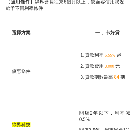
【
適用條件
】綠界會員往來6個月以上，依顧客信用狀況
給予不同利率條件
選擇方案
一 、卡好貸
貸款利率
起
6.55%
貸款費用
元
3,000
優惠條件
貸款期數最高
84
期
開店2年以下，利率
0.5%
綠界科技