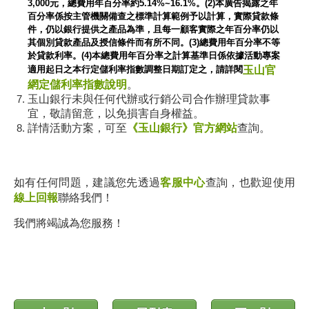
3,000元，總費用年百分率約5.14%~16.1%。(2)本廣告揭露之年
百分率係按主管機關備查之標準計算範例予以計算，實際貸款條
件，仍以銀行提供之產品為準，且每一顧客實際之年百分率仍以
其個別貸款產品及授信條件而有所不同。(3)總費用年百分率不等
於貸款利率。(4)本總費用年百分率之計算基準日係依據活動專案
適用起日之本行定儲利率指數調整日期訂定之，請詳閱
玉山官
網定儲利率指數說明
。
玉山銀行未與任何代辦或行銷公司合作辦理貸款事
宜，敬請留意，以免損害自身權益。
詳情活動方案，可至
《玉山銀行》官方網站
查詢。
如有任何問題，建議您先透過
客服中心
查詢，也歡迎使用
線上回報
聯絡我們！
我們將竭誠為您服務！