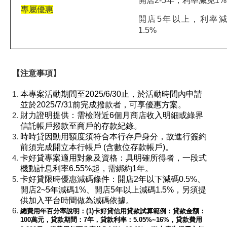
開店2-5年，利率減免1%
專屬優惠
開店5年以上，利率
1.5%
【
注意事項
】
本專案活動期間至2025/6/30止，於活動時間內申請
並於2025/7/31前完成撥款者，可享優惠方案。
財力證明提供：需檢附近6個月商店收入明細或綠界
信託帳戶撥款至商戶的存款紀錄。
時時貸因動用額度須符合本行存戶身分，故進行簽約
前須完成開立本行帳戶 (含數位存款帳戶)。
卡好貸專案適用對象及資格：具明確所得者，一段式
機動計息利率6.55%起，需綁約1年。
卡好貸限時優惠減碼條件：開店2年以下減碼0.5%、
開店2~5年減碼1%、開店5年以上減碼1.5%，另須提
供加入平台時間做為減碼依據。
總費用年百分率說明：(1)卡好貸信用貸款試算範例：貸款金額：
100萬元，貸款期間：7年，貸款利率：5.05%~16%，貸款費用