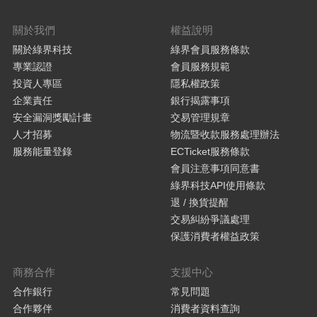
關於我們
權益說明
關於綠界科技
綠界會員服務條款
專業認證
會員服務規範
投資人專區
隱私權政策
企業責任
銀行揭露事項
安全漏洞獎勵計畫
交易管理規章
人才招募
物流暨收款服務處理辦法
服務能量登錄
ECTicket服務條款
會員注意事項同意書
綠界科技API使用條款
退 / 換貨提醒
交易糾紛爭議處理
保護消費者權益政策
商務合作
支援中心
合作銀行
常見問題
合作夥伴
消費者資料查詢