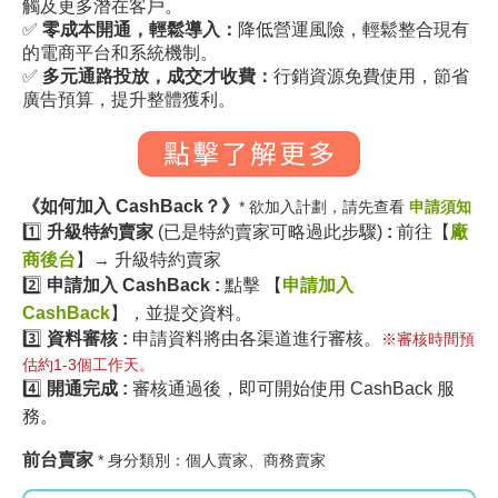
觸及更多潛在客戶。
✅
零成本開通，輕鬆導入
：
降低營運風險，輕鬆整合現有
的電商平台和系統機制。
✅
多元通路投放，成交才收費
：
行銷資源免費使用
，節省
廣告預算，提升整體獲利。
《如何加入 CashBack？》
* 欲加入計劃，請先查看
申請須知
1️⃣
升級特約賣家
(已是特約賣家可略過此步驟)
:
前往
【
廠
商後台
】
→
升級特約賣家
2️⃣
申請加入 CashBack :
點擊
【
申請加入
CashBack
】
，並提交資料。
3️⃣
資料審核 :
申請資料將由各渠道進行審核。
※審核時間預
估約1-3個工作天。
4️⃣
開通完成 :
審核通過後，即可開始使用
CashBack 服
務。
前台賣家
* 身分類別：個人賣家、商務賣家