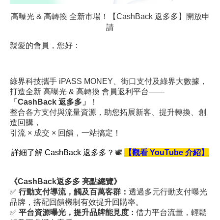
高曝光 & 高轉換 全新市場！
【CashBack 返多多】開放申
請
親愛的會員，您好：
綠界科技攜手 iPASS MONEY、街口支付及綠界大數據，
打造全新 高曝光 & 高轉換 會員返利平台——
「CashBack 返多多」
！
整合各方支付與流量資源，助您拓展新客、提升轉換、創
造回購，
引流 × 成交 × 回饋，一站搞定！
詳細了解 CashBack 返多多？
📽️
【觀看 YouTube 介紹】
《CashBack返多多 亮點總覽》
✅
行動支付導流，觸及百萬客群
：
透過多元行動支付曝光
品牌，搭配回饋機制有效提升回購率。
✅
平台資源曝光，提升品牌能見度
：
借力平台流量，輕鬆