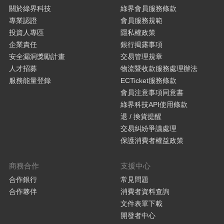
關於綠界科技
綠界會員服務條款
專業認證
會員服務規範
投資人專區
隱私權政策
企業責任
銀行揭露事項
安全漏洞獎勵計畫
交易管理規章
人才招募
物流暨收款服務處理辦法
服務能量登錄
ECTicket服務條款
會員注意事項同意書
綠界科技API使用條款
退 / 換貨提醒
交易糾紛爭議處理
保護消費者權益政策
商務合作
支援中心
合作銀行
常見問題
合作夥伴
消費者資料查詢
文件表單下載
開發者中心