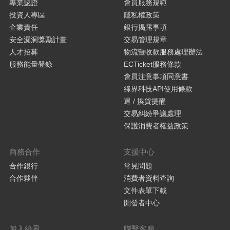
專業認證
會員服務規範
投資人專區
隱私權政策
企業責任
銀行揭露事項
安全漏洞獎勵計畫
交易管理規章
人才招募
物流暨收款服務處理辦法
服務能量登錄
ECTicket服務條款
會員注意事項同意書
綠界科技API使用條款
退 / 換貨提醒
交易糾紛爭議處理
保護消費者權益政策
商務合作
支援中心
合作銀行
常見問題
合作夥伴
消費者資料查詢
文件表單下載
開發者中心
加入綠界
聯繫客服