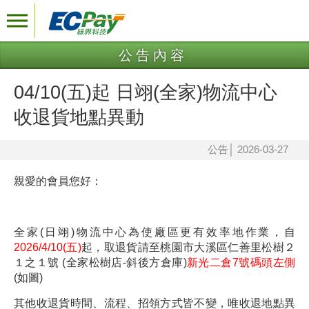
公告內容
04/10(五)起 日翊(全家)物流中心
收退貨地點異動
公告
│
2026-03-27
親愛的會員您好：
全家(日翊)物流中心為使廠區更有效率地作業，自
2026/4/10(五)
起，取退貨請至桃園市大溪區仁善里松樹２
１之１號 (全家松樹店-斜後方倉庫)
新光二倉7號碼頭左側
(如圖)
其他收退貨時間、流程、招領方式皆不變，唯收退地點異