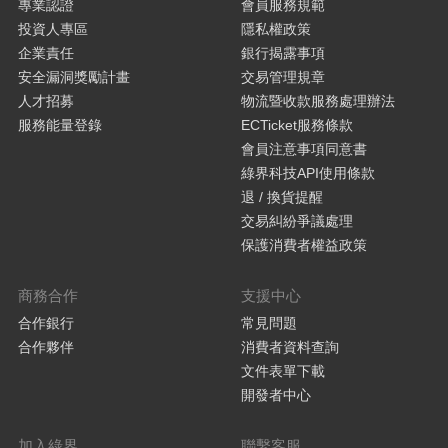
專業認證
會員服務規範
投資人專區
隱私權政策
企業責任
銀行揭露事項
安全漏洞獎勵計畫
交易管理規章
人才招募
物流暨收款服務處理辦法
服務能量登錄
ECTicket服務條款
會員注意事項同意書
綠界科技API使用條款
退 / 換貨提醒
交易糾紛爭議處理
保護消費者權益政策
商務合作
支援中心
合作銀行
常見問題
合作夥伴
消費者資料查詢
文件表單下載
開發者中心
加入綠界
聯繫客服