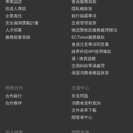
專業認證
會員服務規範
投資人專區
隱私權政策
企業責任
銀行揭露事項
安全漏洞獎勵計畫
交易管理規章
人才招募
物流暨收款服務處理辦法
服務能量登錄
ECTicket服務條款
會員注意事項同意書
綠界科技API使用條款
退 / 換貨提醒
交易糾紛爭議處理
保護消費者權益政策
商務合作
支援中心
合作銀行
常見問題
合作夥伴
消費者資料查詢
文件表單下載
開發者中心
加入綠界
聯繫客服