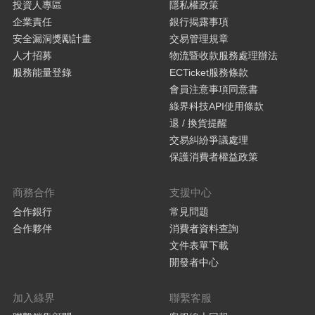
投資人專區
隱私權政策
企業責任
銀行揭露事項
安全漏洞獎勵計畫
交易管理規章
人才招募
物流暨收款服務處理辦法
服務能量登錄
ECTicket服務條款
會員注意事項同意書
綠界科技API使用條款
退 / 換貨提醒
交易糾紛爭議處理
保護消費者權益政策
商務合作
支援中心
合作銀行
常見問題
合作夥伴
消費者資料查詢
文件表單下載
開發者中心
加入綠界
聯繫客服