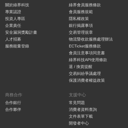
關於綠界科技
綠界會員服務條款
專業認證
會員服務規範
投資人專區
隱私權政策
企業責任
銀行揭露事項
安全漏洞獎勵計畫
交易管理規章
人才招募
物流暨收款服務處理辦法
服務能量登錄
ECTicket服務條款
會員注意事項同意書
綠界科技API使用條款
退 / 換貨提醒
交易糾紛爭議處理
保護消費者權益政策
商務合作
支援中心
合作銀行
常見問題
合作夥伴
消費者資料查詢
文件表單下載
開發者中心