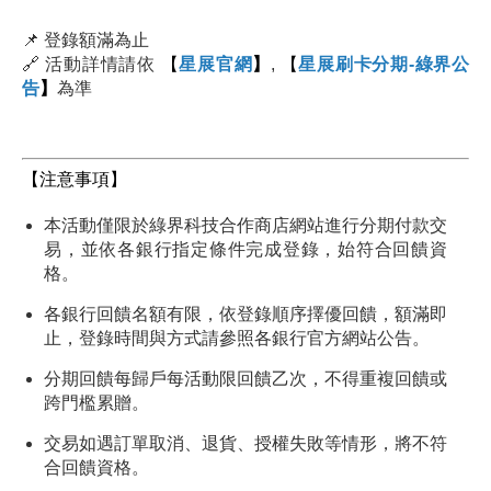
📌
登錄額滿為止
🔗 活動詳情請依
【
星展官網
】
,
【
星展刷卡分期-綠界公
告
】
為準
【注意事項】
本活動僅限於綠界科技合作商店網站進行分期付款交
易，並依各銀行指定條件完成登錄，始符合回饋資
格。
各銀行回饋名額有限，依登錄順序擇優回饋，額滿即
止，登錄時間與方式請參照各銀行官方網站公告。
分期回饋每歸戶每活動限回饋乙次，不得重複回饋或
跨門檻累贈。
交易如遇訂單取消、退貨、授權失敗等情形，將不符
合回饋資格。