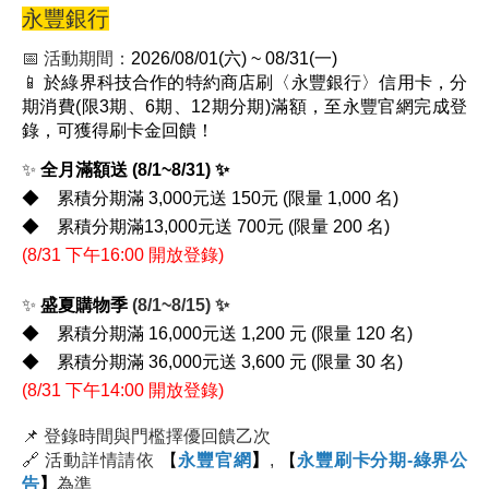
永豐銀行
📅 活動期間：
2026/08/01(六) ~ 08/31(一
)
📱
於綠界科技合作
的
特約商店刷〈永豐銀行〉信用卡，分
期消費(限3期、6期、12期分期)滿額，至永豐官網完成登
錄，可獲得刷卡金回饋！
✨
全月滿額送
(8
/1~8/31
)
✨
◆ 累積分期滿 3,000元送 150元 (限量 1,000 名)
◆ 累積分期滿13,000元送 700元 (限量 200 名)
(8
/31
下午16:00 開放登錄)
✨
盛夏購物季
(8/1~8/15)
✨
◆ 累積分期滿 16,000元送 1,200 元 (限量 120 名)
◆ 累積分期滿 36,000元送 3,600 元 (限量 30 名)
(8
/31
下午14:00 開放登錄)
📌 登錄時間與門檻擇優回饋乙次
🔗 活動詳情請依
【
永豐官網
】
,
【
永豐刷卡分期-綠界公
告
】
為準