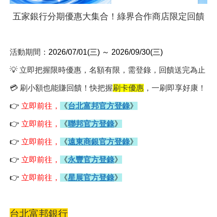
五家銀行分期優惠大集合！綠界合作商店限定回饋
活動期間：
2026/07/01(三) ～ 2026/09/30(三)
💡 立即把握限時優惠，名額有限
，需登錄
，回饋送完為止
💳
刷小額也能賺回饋！快把握
刷卡
優惠
，一刷即享好康！
👉
立即前往，
《
台北富邦官方登錄
》
👉
立即前往，
《
聯邦官方登錄
》
👉
立即前往，
《
遠東商銀官方登錄
》
👉
立即前往，
《
永豐官方登錄
》
👉
立即前往，
《
星展官方登錄
》
台北富邦銀行