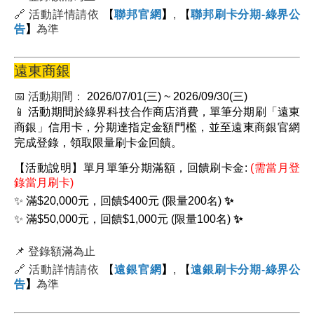
🔗 活動詳情請依
【
聯邦官網
】
,
【
聯邦刷卡分期-綠界公
告
】
為準
遠東商銀
📅 活動期間：
2026/07/01(三) ~
2026/09/30(三)
📱
活動期間於綠界科技合作商店消費，
單筆分期
刷「遠東
商銀」信用卡，分期達指定金額門檻，並至遠東商銀官網
完成登錄，領取限量刷卡金回饋。
【活動說明】
單月單筆分期滿額，回饋刷卡金:
(需當月登
錄當月刷卡)
✨ 滿$20,000元，回饋$400元 (限量200名)
✨
✨ 滿$50,000元，回饋$1,000元 (限量100名)
✨
📌
登錄額滿為止
🔗 活動詳情請依
【
遠銀官網
】
,
【
遠銀刷卡分期-綠界公
告
】
為準