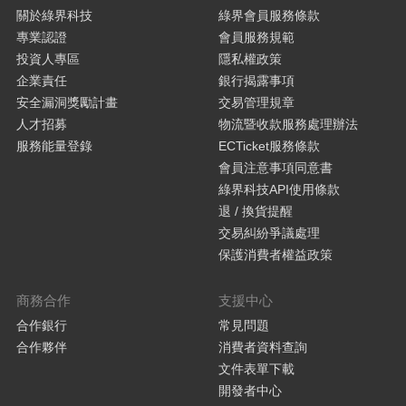
關於綠界科技
綠界會員服務條款
專業認證
會員服務規範
投資人專區
隱私權政策
企業責任
銀行揭露事項
安全漏洞獎勵計畫
交易管理規章
人才招募
物流暨收款服務處理辦法
服務能量登錄
ECTicket服務條款
會員注意事項同意書
綠界科技API使用條款
退 / 換貨提醒
交易糾紛爭議處理
保護消費者權益政策
商務合作
支援中心
合作銀行
常見問題
合作夥伴
消費者資料查詢
文件表單下載
開發者中心