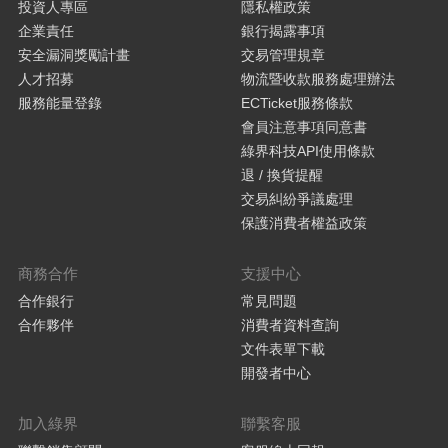
投資人專區
隱私權政策
企業責任
銀行揭露事項
安全漏洞獎勵計畫
交易管理規章
人才招募
物流暨收款服務處理辦法
服務能量登錄
ECTicket服務條款
會員注意事項同意書
綠界科技API使用條款
退 / 換貨提醒
交易糾紛爭議處理
保護消費者權益政策
商務合作
支援中心
合作銀行
常見問題
合作夥伴
消費者資料查詢
文件表單下載
開發者中心
加入綠界
聯繫客服