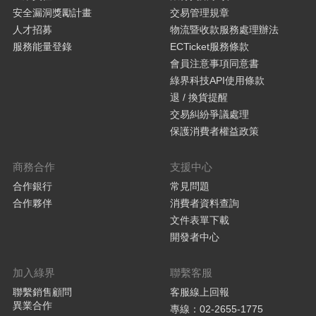
安全漏洞獎勵計畫
交易管理規章
人才招募
物流暨收款服務處理辦法
服務能量登錄
ECTicket服務條款
會員注意事項同意書
綠界科技API使用條款
退 / 換貨提醒
交易糾紛爭議處理
保護消費者權益政策
商務合作
支援中心
合作銀行
常見問題
合作夥伴
消費者資料查詢
文件表單下載
開發者中心
加入綠界
聯繫客服
聯繫銷售顧問
客服線上回報
異業合作
專線：02-2655-1775