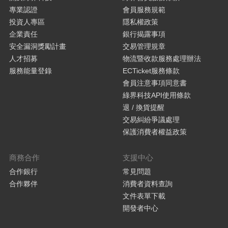
專業認證
會員服務規範
投資人專區
隱私權政策
企業責任
銀行揭露事項
安全漏洞獎勵計畫
交易管理規章
人才招募
物流暨收款服務處理辦法
服務能量登錄
ECTicket服務條款
會員注意事項同意書
綠界科技API使用條款
退 / 換貨提醒
交易糾紛爭議處理
保護消費者權益政策
商務合作
支援中心
合作銀行
常見問題
合作夥伴
消費者資料查詢
文件表單下載
開發者中心