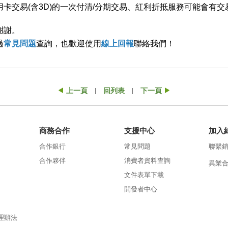
卡交易(含3D)的一次付清/分期交易、紅利折抵服務可能會有
謝謝。
過
常見問題
查詢，也歡迎使用
線上回報
聯絡我們！
上一頁
回列表
下一頁
|
|
商務合作
支援中心
加入
合作銀行
常見問題
聯繫
合作夥伴
消費者資料查詢
異業
文件表單下載
開發者中心
理辦法