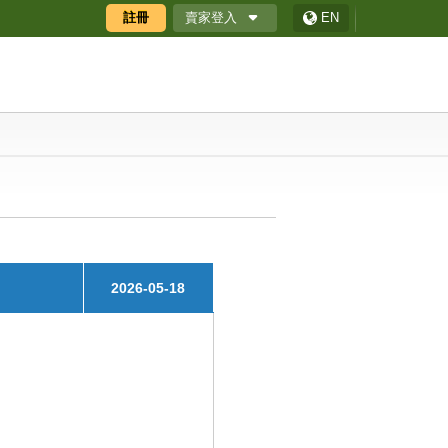
賣家登入
註冊
EN
廠商專區
廠商專區APP
ECShop 後台
採購商數位贈禮券
2026-05-18